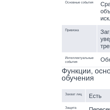
Основные события
Сра
объ
ис
Привязка
Заг
уве
тре
Интеллектуальные
Обн
события
Функции, осн
обучения
Захват лиц
Есть
Защита
Пересеч