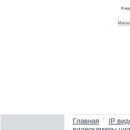
Магаз
/
Главная
IP ви
видеокамеры цил