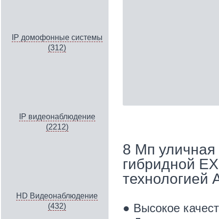
IP домофонные системы
(312)
IP видеонаблюдение
(2212)
8 Мп уличная
гибридной EX
технологией 
HD Видеонаблюдение
● Высокое качес
(432)