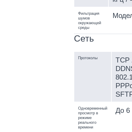
Фильтрация
Модел
шумов
окружающей
среды
Сеть
Протоколы
TCP 
DDNS
802.1
PPPo
SFT
Одновременный
До 6
просмотр в
режиме
реального
времени