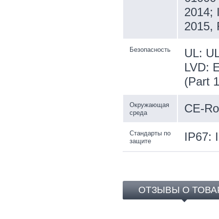
2014; 
2015,
Безопасность
UL: UL
LVD: E
(Part 
Окружающая
CE-Ro
среда
Стандарты по
IP67: 
защите
ОТЗЫВЫ О ТОВА