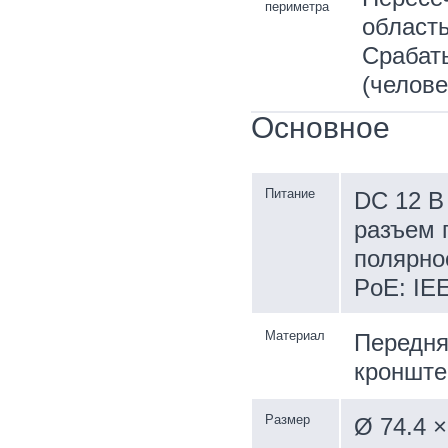
периметра
область
Срабат
(челове
Основное
Питание
DC 12 В 
разъем 
полярно
PoE: IEE
Материал
Передня
кронште
Размер
Ø 74.4 ×