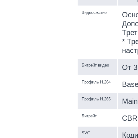
Видеосжатие
Осно
Допо
Трет
* Тр
наст
Битрейт видео
От 3
Профиль H.264
Basel
Профиль H.265
Main 
Битрейт
CBR
SVC
Коди