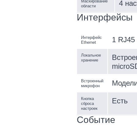
Маскирование
4 на
области
Интерфейсы
Интерфейс
1 RJ45 
Ethernet
Локальное
Встрое
хранение
microS
Встроенный
Модели
микрофон
Кнопка
Есть
сброса
настроек
Событие