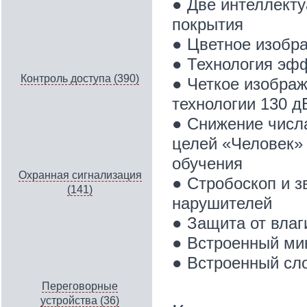
● Две интеллекту
покрытия
● Цветное изобра
● Технология эф
Контроль доступа (390)
● Четкое изображ
технологии 130 
● Снижение числ
целей «Человек» 
обучения
Охранная сигнализация
● Стробоскоп и з
(141)
нарушителей
● Защита от влаг
● Встроенный ми
● Встроенный сло
Переговорные
устройства (36)