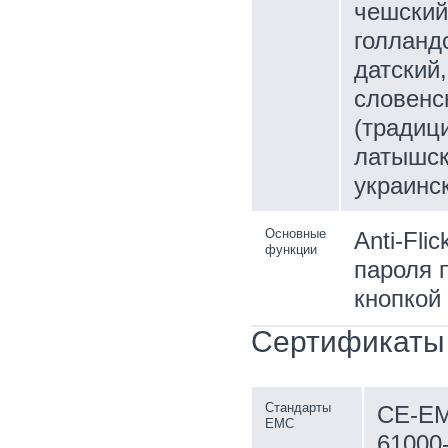
чешский
голландс
датский
словенск
(традици
латышск
украинс
Основные
Anti-Fli
функции
пароля 
кнопкой
Сертификаты
Стандарты
CE-EM
EMC
61000-