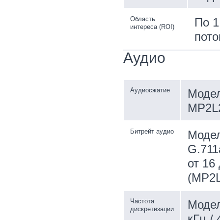
Область
По 1
интереса (ROI)
пото
Аудио
Аудиосжатие
Модел
MP2L2
Битрейт аудио
Модел
G.711a
от 16
(MP2L
Частота
Модели
дискретизации
кГц / 