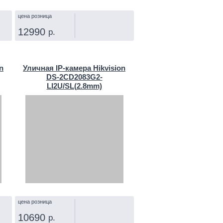
цена розница
12990
р.
КУПИТЬ
n
Уличная IP‑камера Hikvision
DS-2CD2083G2-
LI2U/SL(2.8mm)
цена розница
10690
р.