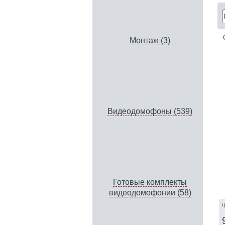
Монтаж (3)
Видеодомофоны (539)
Готовые комплекты
видеодомофонии (58)
ц