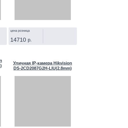
цена розница
14710
р.
КУПИТЬ
n
Уличная IP‑камера Hikvision
)
DS-2CD2087G2H-LIU(2.8mm)