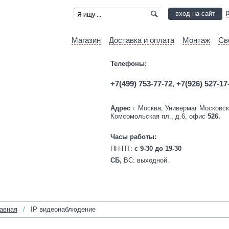
вход на сайт
Магазин
Доставка и оплата
Монтаж
Св
Телефоны:
+7(499) 753-77-72
,
+7(926) 527-17
Адрес
г. Москва, Универмаг Московск
Комсомольская пл., д.6, офис
526.
Часы работы:
ПН-ПТ:
c 9-30 до 19-30
СБ,
ВС:
выходной.
авная
/
IP видеонаблюдение