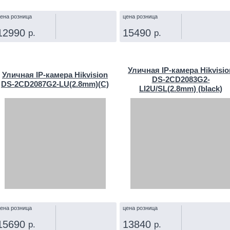
ена розница
цена розница
12990
15490
р.
р.
КУПИТЬ
КУПИТЬ
Уличная IP‑камера Hikvisio
Уличная IP‑камера Hikvision
DS-2CD2083G2-
DS-2CD2087G2-LU(2.8mm)(C)
LI2U/SL(2.8mm) (black)
ена розница
цена розница
15690
13840
р.
р.