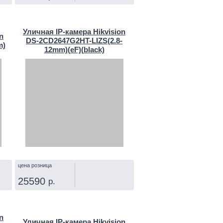
КУПИТЬ
Уличная IP‑камера Hikvision
n
DS-2CD2647G2HT-LIZS(2.8-
m)
12mm)(eF)(black)
цена розница
25590
р.
КУПИТЬ
n
Уличная IP‑камера Hikvision