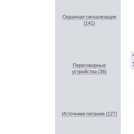
Охранная сигнализация
(141)
ц
Переговорные
устройства (36)
Источники питания (127)