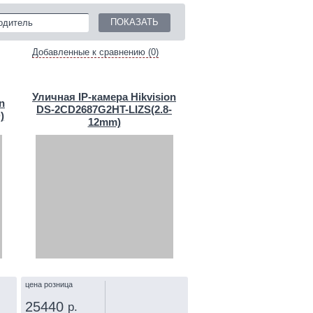
одитель
Добавленные к сравнению (0)
Уличная IP‑камера Hikvision
n
DS-2CD2687G2HT-LIZS(2.8-
)
12mm)
цена розница
25440
р.