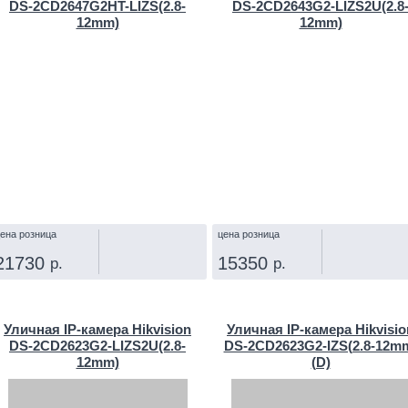
DS-2CD2647G2HT-LIZS(2.8-
DS-2CD2643G2-LIZS2U(2.8
12mm)
12mm)
ена розница
цена розница
21730
15350
р.
р.
КУПИТЬ
КУПИТЬ
Уличная IP‑камера Hikvision
Уличная IP‑камера Hikvisio
DS-2CD2623G2-LIZS2U(2.8-
DS-2CD2623G2-IZS(2.8-12m
12mm)
(D)