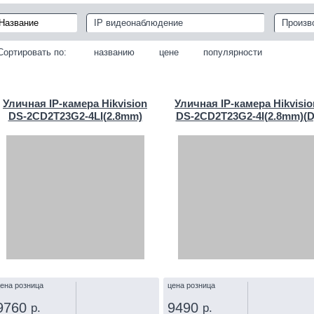
IP видеонаблюдение
Произв
Сортировать по:
названию
цене
популярности
Уличная IP‑камера Hikvision
Уличная IP‑камера Hikvisio
DS-2CD2T23G2-4LI(2.8mm)
DS-2CD2T23G2-4I(2.8mm)(D
ена розница
цена розница
9760
9490
р.
р.