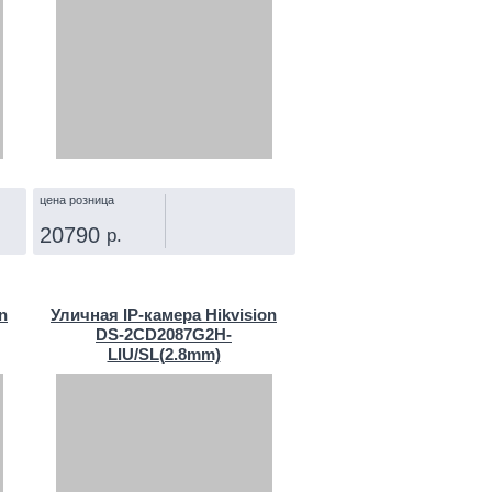
цена розница
20790
р.
КУПИТЬ
n
Уличная IP‑камера Hikvision
DS-2CD2087G2H-
LIU/SL(2.8mm)