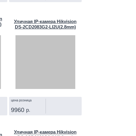
КУПИТЬ
n
Уличная IP‑камера Hikvision
)
DS-2CD2083G2-LI2U(2.8mm)
цена розница
9960
р.
КУПИТЬ
Уличная IP‑камера Hikvision
n