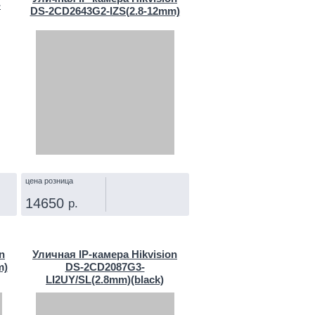
-
DS-2CD2643G2-IZS(2.8-12mm)
цена розница
14650
р.
КУПИТЬ
n
Уличная IP‑камера Hikvision
m)
DS-2CD2087G3-
LI2UY/SL(2.8mm)(black)