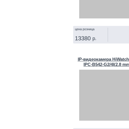
цена розница
13380
р.
КУПИТЬ
IP‑видеокамера HiWatch
IPC-B542-G2/4I(2.8 m