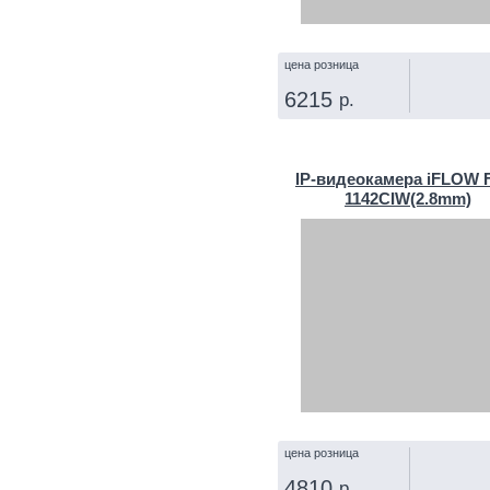
цена розница
6215
р.
КУПИТЬ
IP‑видеокамера iFLOW F
1142CIW(2.8mm)
цена розница
4810
р.