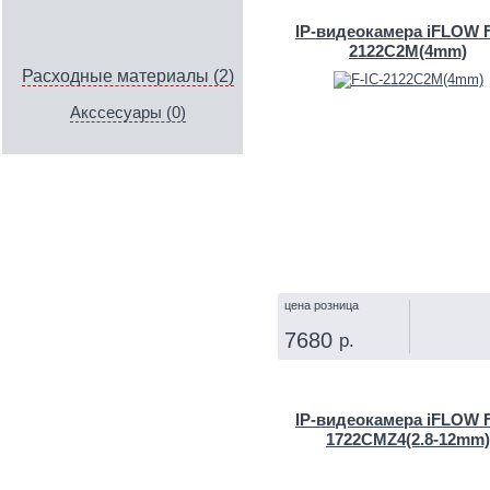
IP‑видеокамера iFLOW F
2122C2M(4mm)
Расходные материалы (2)
Акссесуары (0)
цена розница
7680
р.
КУПИТЬ
IP‑видеокамера iFLOW F
1722CMZ4(2.8-12mm)