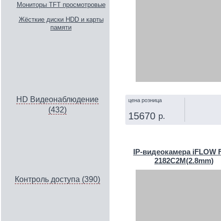
Мониторы TFT просмотровые
Жёсткие диски HDD и карты
памяти
HD Видеонаблюдение
цена розница
(432)
15670
р.
КУПИТЬ
IP‑видеокамера iFLOW F
2182C2M(2.8mm)
Контроль доступа (390)