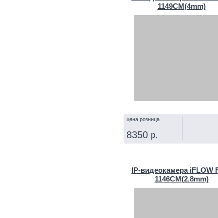
1149CM(4mm)
цена розница
8350
р.
КУПИТЬ
IP‑видеокамера iFLOW F
1146CM(2.8mm)