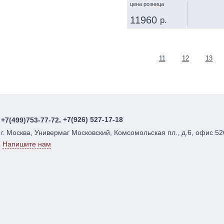
цена розница
11960
р.
КУПИТЬ
Страницы
11
12
13
, +7(926) 527-17-18
+7(499)753-77-72
г. Москва, Универмаг Московский, Комсомольская пл., д.6, офис 52
Напишите нам