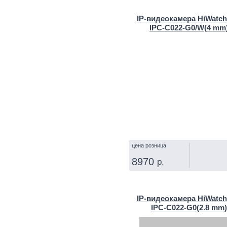
КУПИТЬ
IP‑видеокамера HiWatch
IPC-C022-G0/W(4 mm
цена розница
8970
р.
КУПИТЬ
IP‑видеокамера HiWatch
IPC-C022-G0(2.8 mm)