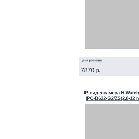
цена розница
7870
р.
КУПИТЬ
IP‑видеокамера HiWatch
IPC-B622-G2/ZS(2.8-12 