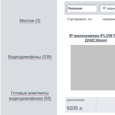
IP вид
Сортировать по:
назван
Монтаж (3)
IP‑видеокамера iFLOW F
2242C(6mm)
Видеодомофоны (539)
Готовые комплекты
видеодомофонии (58)
цена розница
9205
р.