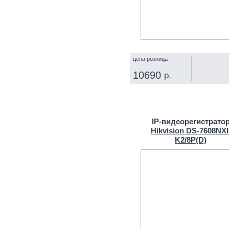
цена розница
10690
р.
КУПИТЬ
IP‑видеорегистрато
Hikvision DS-7608NXI
K2/8P(D)