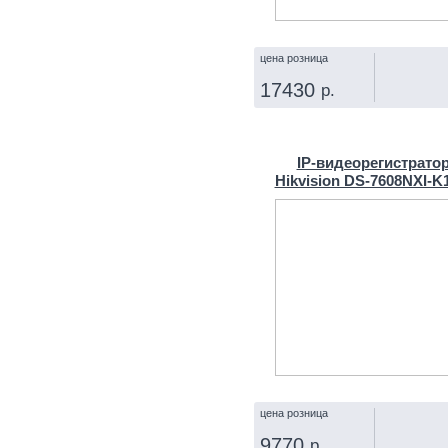
цена розница
17430
р.
КУПИТЬ
IP‑видеорегистрато
Hikvision DS-7608NXI-K
цена розница
9770
р.