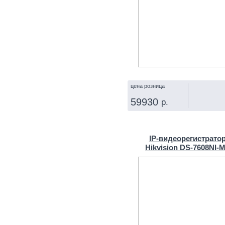
цена розница
59930
р.
КУПИТЬ
IP‑видеорегистрато
Hikvision DS‑7608NI‑