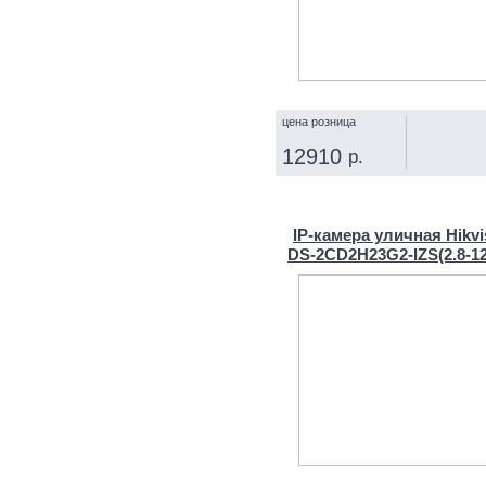
цена розница
12910
р.
КУПИТЬ
IP‑камера уличная Hikvi
DS-2CD2H23G2-IZS(2.8‑1