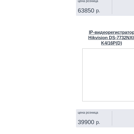
цена розница
63850
р.
КУПИТЬ
IP‑видеорегистрато
Hikvision DS-7732NXI
K4/16P(D)
цена розница
39900
р.
КУПИТЬ