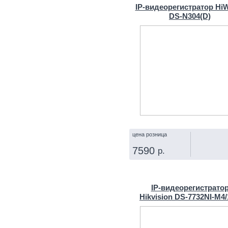
IP‑видеорегистратор Hi
DS-N304(D)
цена розница
7590
р.
КУПИТЬ
IP‑видеорегистрато
Hikvision DS‑7732NI‑M4