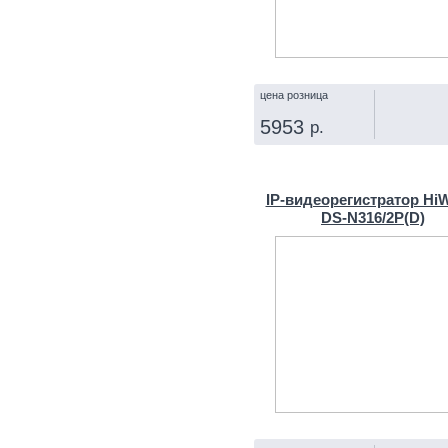
цена розница
5953
р.
КУПИТЬ
IP‑видеорегистратор Hi
DS‑N316/2P(D)