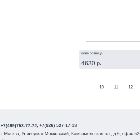
цена розница
4630
р.
КУПИТЬ
Страницы
10
11
12
, +7(926) 527-17-18
+7(499)753-77-72
г. Москва, Универмаг Московский, Комсомольская пл., д.6, офис 52