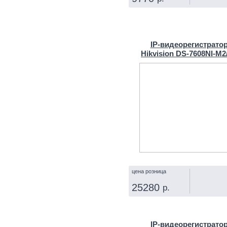
КУПИТЬ
IP‑видеорегистрато
Hikvision DS-7608NI-M2
цена розница
25280
р.
КУПИТЬ
IP‑видеорегистрато