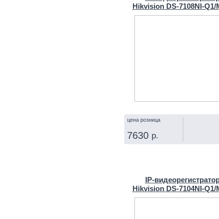
Hikvision DS-7108NI-Q1/
цена розница
7630
р.
КУПИТЬ
IP‑видеорегистрато
Hikvision DS-7104NI-Q1/