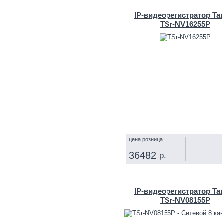
IP‑видеорегистратор Ta
TSr-NV16255P
цена розница
36482
р.
КУПИТЬ
IP‑видеорегистратор Ta
TSr-NV08155P