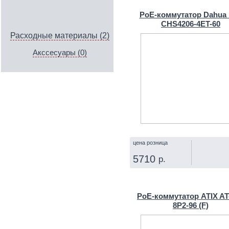
PoE-коммутатор Dahua
CHS4206-4ET-60
Расходные материалы (2)
Акссесуары (0)
цена розница
5710
р.
КУПИТЬ
PoE-коммутатор ATIX AT
8P2-96 (F)