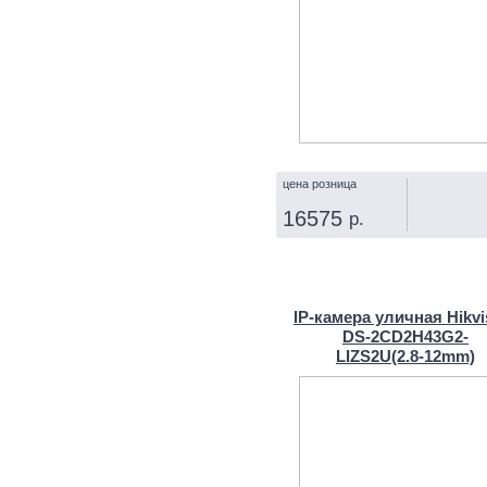
цена розница
16575
р.
КУПИТЬ
IP‑камера уличная Hikvi
DS-2CD2H43G2-
LIZS2U(2.8‑12mm)