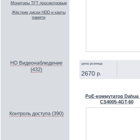
Мониторы TFT просмотровые
Жёсткие диски HDD и карты
памяти
HD Видеонаблюдение
цена розница
(432)
2670
р.
КУПИТЬ
PoE-коммутатор Dahua
CS4005-4GT-60
Контроль доступа (390)