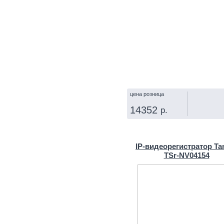
цена розница
14352
р.
КУПИТЬ
IP‑видеорегистратор Ta
TSr-NV04154